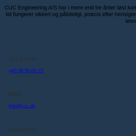
CUC Engineering A/S har i mere end tre årtier løst kompl
tid fungerer sikkert og pålideligt, præcis efter hensig
løsn
TELEFON
+45 58 50 05 22
MAIL
Info@cuc.dk​
ADRESSE